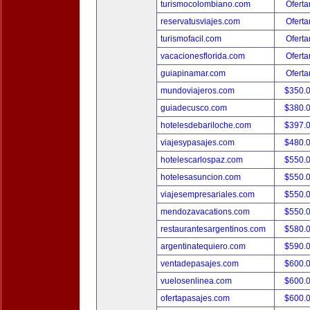
turismocolombiano.com
Oferta
reservatusviajes.com
Oferta
turismofacil.com
Oferta
vacacionesflorida.com
Oferta
guiapinamar.com
Oferta
mundoviajeros.com
$350.
guiadecusco.com
$380.
hotelesdebariloche.com
$397.
viajesypasajes.com
$480.
hotelescarlospaz.com
$550.
hotelesasuncion.com
$550.
viajesempresariales.com
$550.
mendozavacations.com
$550.
restaurantesargentinos.com
$580.
argentinatequiero.com
$590.
ventadepasajes.com
$600.
vuelosenlinea.com
$600.
ofertapasajes.com
$600.