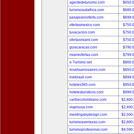
agentedeturismo.com
$650.
turismosudafrica.com
$680.
pasajesenoferta.com
$699.
ofertasmexico.com
$750.
tuvacacion.com
$750.
ofertasmiami.com
$750.
guiacaracas.com
$790.
miamiofertas.com
$799.
e-Turismo.net
$800.
ilovebuenosaires.com
$850.
livebrasil.com
$899.
hoteles365.com
$950.
hotelesturisticos.com
$999.
caribecolombiano.com
$1,800
viajesusa.com
$2,400
meetingsbydesign.com
$2,500
turismoaventuras.com
$2,800
turismoprofesional.com
$4,590