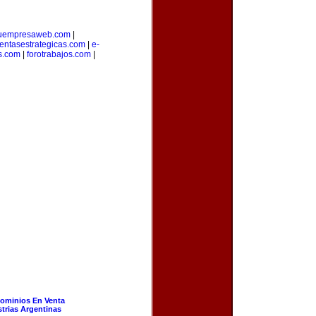
uempresaweb.com
|
entasestrategicas.com
|
e-
s.com
|
forotrabajos.com
|
ominios En Venta
strias Argentinas