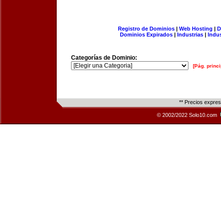
Registro de Dominios
|
Web Hosting
|
D
Dominios Expirados
|
Industrias
|
Indu
Categorías de Dominio:
[Pág. princi
** Precios expre
© 2002/2022 Solo10.com