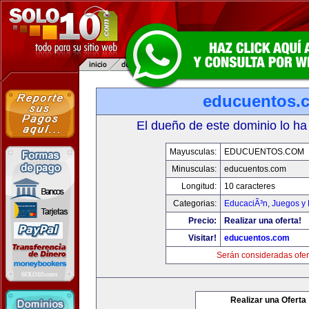
educuentos.
El dueño de este dominio lo ha
Mayusculas:
EDUCUENTOS.COM
Minusculas:
educuentos.com
Longitud:
10 caracteres
Categorias:
EducaciÃ³n
,
Juegos y 
Precio:
Realizar una oferta!
Visitar!
educuentos.com
Serán consideradas ofer
Realizar una Oferta