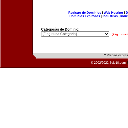
Registro de Dominios
|
Web Hosting
|
D
Dominios Expirados
|
Industrias
|
Indu
Categorías de Dominio:
[Pág. princi
** Precios expre
© 2002/2022 Solo10.com