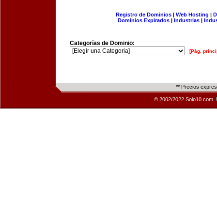
Registro de Dominios
|
Web Hosting
|
D
Dominios Expirados
|
Industrias
|
Indu
Categorías de Dominio:
[Pág. princi
** Precios expre
© 2002/2022 Solo10.com