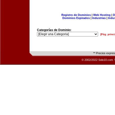
Registro de Dominios
|
Web Hosting
|
D
Dominios Expirados
|
Industrias
|
Indu
Categorías de Dominio:
[Pág. princi
** Precios expre
© 2002/2022 Solo10.com