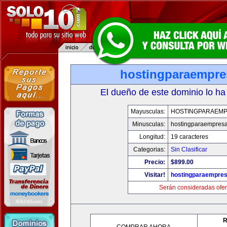
hostingparaempr
El dueño de este dominio lo ha
Mayusculas:
HOSTINGPARAEM
Minusculas:
hostingparaempres
Longitud:
19 caracteres
Categorias:
Sin Clasificar
Precio:
$899.00
Visitar!
hostingparaempre
Serán consideradas ofer
R