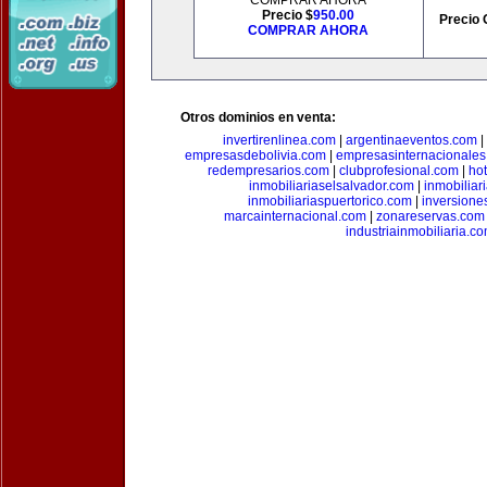
COMPRAR AHORA
Precio $
950.00
Precio 
COMPRAR AHORA
Otros dominios en venta:
invertirenlinea.com
|
argentinaeventos.com
|
empresasdebolivia.com
|
empresasinternacionale
redempresarios.com
|
clubprofesional.com
|
ho
inmobiliariaselsalvador.com
|
inmobilia
inmobiliariaspuertorico.com
|
inversione
marcainternacional.com
|
zonareservas.com
industriainmobiliaria.c