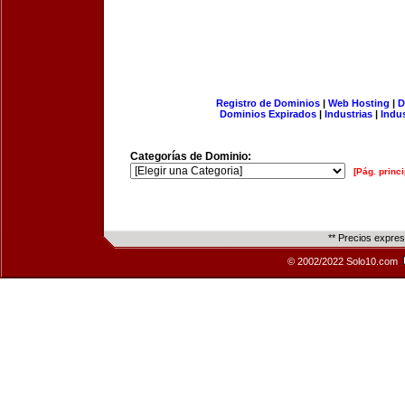
Registro de Dominios
|
Web Hosting
|
D
Dominios Expirados
|
Industrias
|
Indu
Categorías de Dominio:
[Pág. princi
** Precios expre
© 2002/2022 Solo10.com