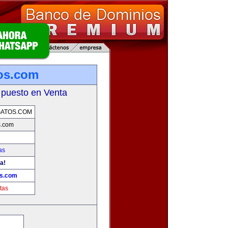
os.com
 puesto en Venta
GATOS.COM
s.com
as
a!
os.com
tas