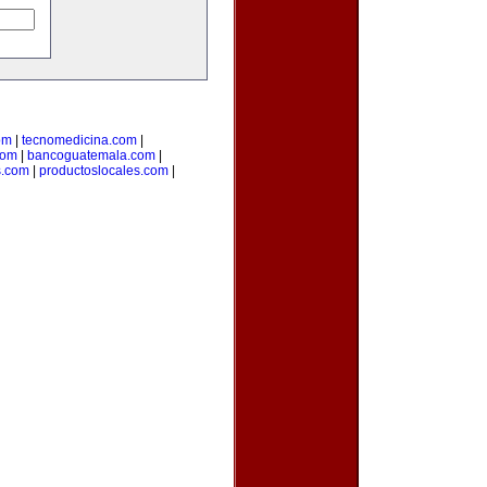
om
|
tecnomedicina.com
|
com
|
bancoguatemala.com
|
s.com
|
productoslocales.com
|