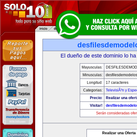
desfilesdemodel
El dueño de este dominio lo ha
Mayusculas:
DESFILESDEMO
Minusculas:
desfilesdemodelo
Longitud:
17 caracteres
Categorias:
TelevisiÃ³n y Espe
Precio:
Realizar una ofert
Visitar!
desfilesdemodel
Serán consideradas ofer
Realizar una Oferta