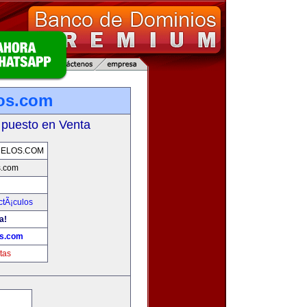
os.com
 puesto en Venta
DELOS.COM
s.com
ctÃ¡culos
a!
os.com
tas