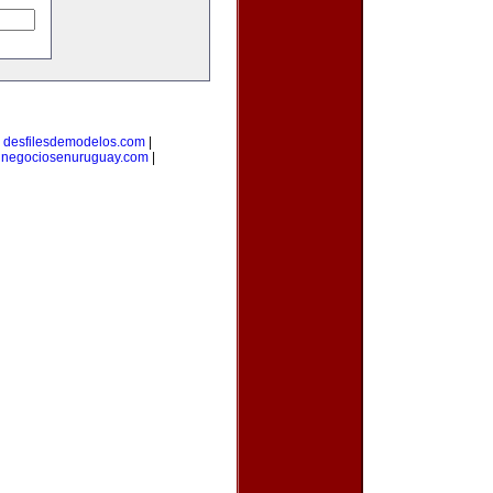
|
desfilesdemodelos.com
|
|
negociosenuruguay.com
|