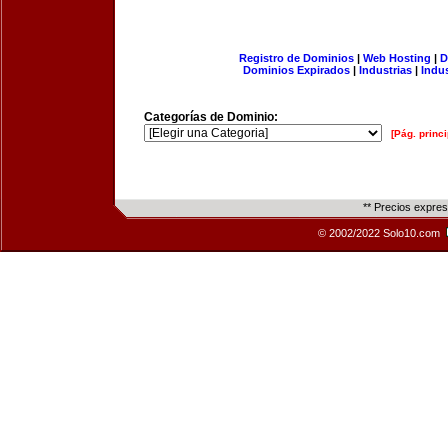
Registro de Dominios
|
Web Hosting
|
D
Dominios Expirados
|
Industrias
|
Indu
Categorías de Dominio:
[Pág. princi
** Precios expre
© 2002/2022 Solo10.com