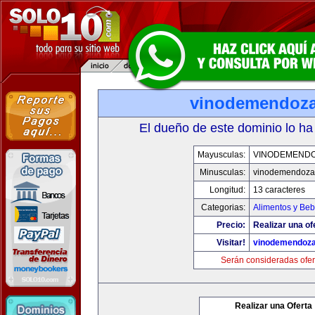
vinodemendoz
El dueño de este dominio lo ha
Mayusculas:
VINODEMEND
Minusculas:
vinodemendoza
Longitud:
13 caracteres
Categorias:
Alimentos y Beb
Precio:
Realizar una of
Visitar!
vinodemendoz
Serán consideradas ofer
Realizar una Oferta