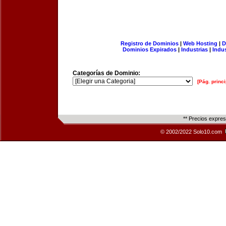
Registro de Dominios
|
Web Hosting
|
D
Dominios Expirados
|
Industrias
|
Indu
Categorías de Dominio:
[Pág. princi
** Precios expre
© 2002/2022 Solo10.com