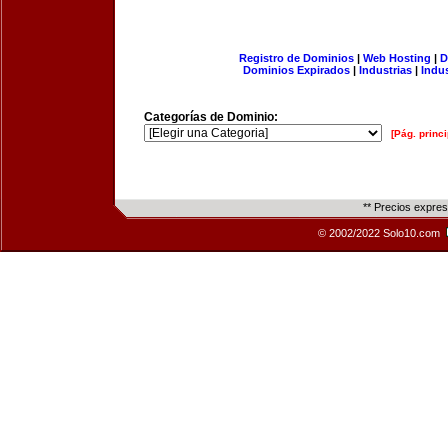
Registro de Dominios
|
Web Hosting
|
D
Dominios Expirados
|
Industrias
|
Indu
Categorías de Dominio:
[Pág. princi
** Precios expre
© 2002/2022 Solo10.com