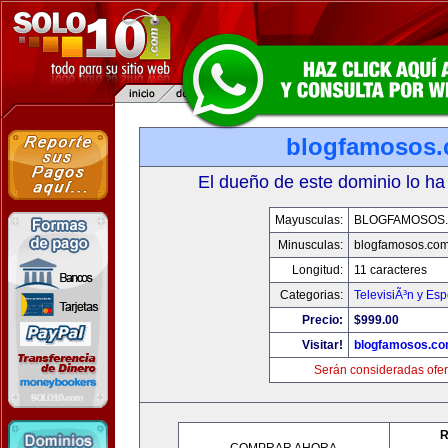
blogfamosos
El dueño de este dominio lo ha
Mayusculas:
BLOGFAMOSOS
Minusculas:
blogfamosos.co
Longitud:
11 caracteres
Categorias:
TelevisiÃ³n y Esp
Precio:
$999.00
Visitar!
blogfamosos.c
Serán consideradas ofer
R