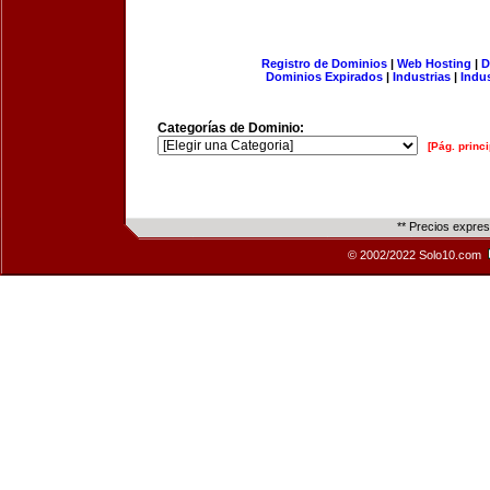
Registro de Dominios
|
Web Hosting
|
D
Dominios Expirados
|
Industrias
|
Indu
Categorías de Dominio:
[Pág. princi
** Precios expre
© 2002/2022 Solo10.com