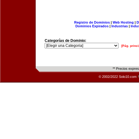
Registro de Dominios
|
Web Hosting
|
D
Dominios Expirados
|
Industrias
|
Indu
Categorías de Dominio:
[Pág. princi
** Precios expre
© 2002/2022 Solo10.com