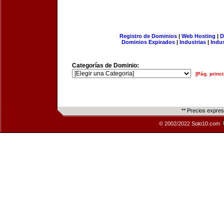
Registro de Dominios
|
Web Hosting
|
D
Dominios Expirados
|
Industrias
|
Indu
Categorías de Dominio:
[Pág. princi
** Precios expre
© 2002/2022 Solo10.com