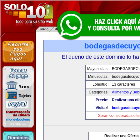
bodegasdecuy
El dueño de este dominio lo ha
Mayusculas:
BODEGASDEC
Minusculas:
bodegasdecuyo
Longitud:
13 caracteres
Categorias:
Alimentos y Beb
Precio:
Realizar una ofe
Visitar!
bodegasdecuy
Serán consideradas ofer
Realizar una Oferta