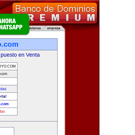
o.com
 puesto en Venta
UYO.COM
.com
idas
rta!
o.com
tas