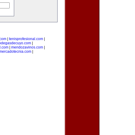
.com
|
tenisprofesional.com
|
odegasdecuyo.com
|
l.com
|
mendozavinos.com
|
ymercadotecnia.com
|