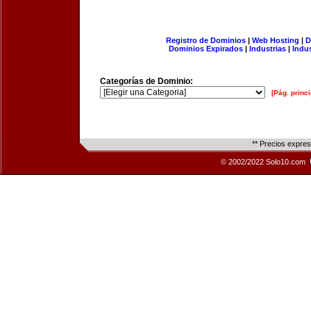
Registro de Dominios
|
Web Hosting
|
D
Dominios Expirados
|
Industrias
|
Indu
Categorías de Dominio:
[Pág. princi
** Precios expre
© 2002/2022 Solo10.com