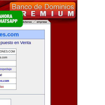
nes.com
 puesto en Venta
IONES.COM
es.com
Hospedaje
a!
nes.com
tas