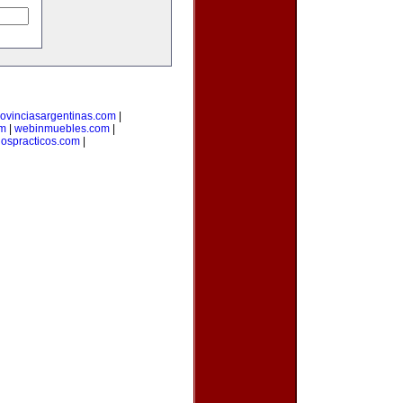
rovinciasargentinas.com
|
om
|
webinmuebles.com
|
lospracticos.com
|