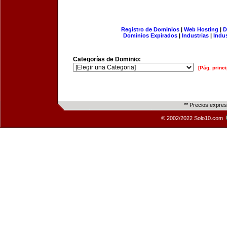
Registro de Dominios
|
Web Hosting
|
D
Dominios Expirados
|
Industrias
|
Indu
Categorías de Dominio:
[Pág. princi
** Precios expre
© 2002/2022 Solo10.com