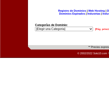
Registro de Dominios
|
Web Hosting
|
D
Dominios Expirados
|
Industrias
|
Indu
Categorías de Dominio:
[Pág. princi
** Precios expre
© 2002/2022 Solo10.com