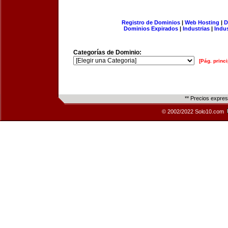
Registro de Dominios
|
Web Hosting
|
D
Dominios Expirados
|
Industrias
|
Indu
Categorías de Dominio:
[Pág. princi
** Precios expre
© 2002/2022 Solo10.com