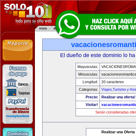
vacacionesromant
El dueño de este dominio lo ha
Mayusculas:
VACACIONESROMA
Minusculas:
vacacionesromantic
Longitud:
20 caracteres
Categorias:
Viajes,Turismo y Ho
Precio:
Realizar una oferta!
Visitar!
vacacionesromanti
Serán consideradas ofer
Realizar una Oferta