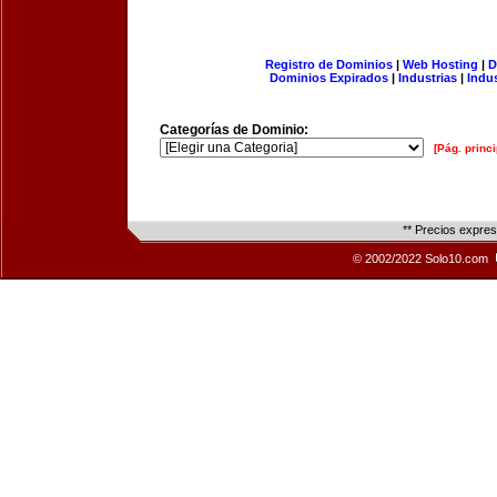
Registro de Dominios
|
Web Hosting
|
D
Dominios Expirados
|
Industrias
|
Indu
Categorías de Dominio:
[Pág. princi
** Precios expre
© 2002/2022 Solo10.com