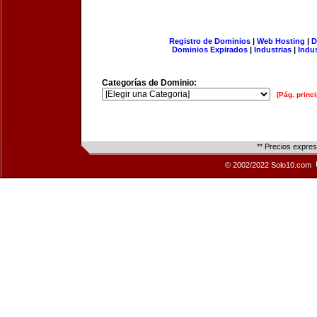
Registro de Dominios
|
Web Hosting
|
D
Dominios Expirados
|
Industrias
|
Indu
Categorías de Dominio:
[Pág. princi
** Precios expre
© 2002/2022 Solo10.com