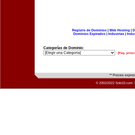
Registro de Dominios
|
Web Hosting
|
D
Dominios Expirados
|
Industrias
|
Indu
Categorías de Dominio:
[Pág. princi
** Precios expre
© 2002/2022 Solo10.com