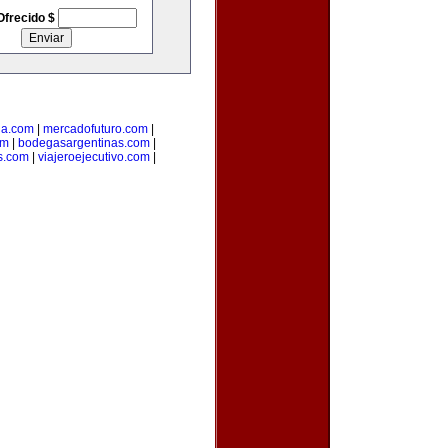
Ofrecido $
ia.com
|
mercadofuturo.com
|
om
|
bodegasargentinas.com
|
s.com
|
viajeroejecutivo.com
|