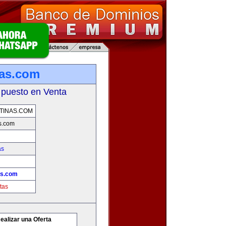
nas.com
 puesto en Venta
TINAS.COM
s.com
as
as.com
tas
ealizar una Oferta