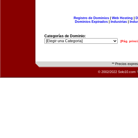
Registro de Dominios
|
Web Hosting
|
D
Dominios Expirados
|
Industrias
|
Indu
Categorías de Dominio:
[Pág. princi
** Precios expre
© 2002/2022 Solo10.com