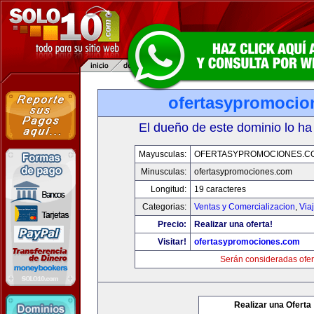
ofertasypromocio
El dueño de este dominio lo ha
Mayusculas:
OFERTASYPROMOCIONES.C
Minusculas:
ofertasypromociones.com
Longitud:
19 caracteres
Categorias:
Ventas y Comercializacion
,
Via
Precio:
Realizar una oferta!
Visitar!
ofertasypromociones.com
Serán consideradas ofer
Realizar una Oferta