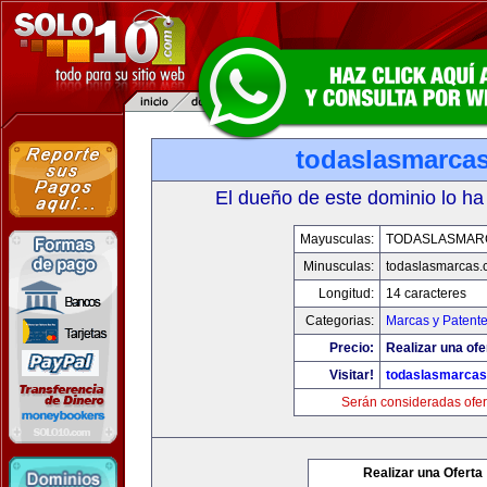
todaslasmarca
El dueño de este dominio lo ha
Mayusculas:
TODASLASMAR
Minusculas:
todaslasmarcas
Longitud:
14 caracteres
Categorias:
Marcas y Patent
Precio:
Realizar una ofe
Visitar!
todaslasmarca
Serán consideradas ofer
Realizar una Oferta