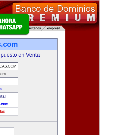
s.com
 puesto en Venta
CAS.COM
.com
es
rta!
s.com
tas