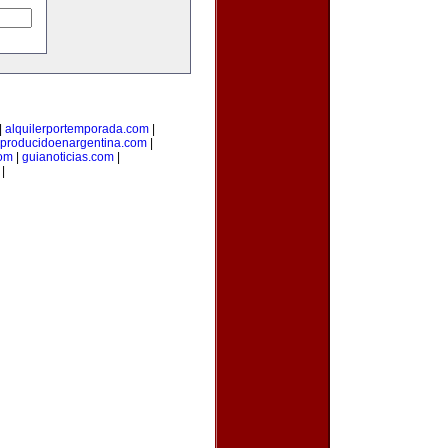
|
alquilerportemporada.com
|
producidoenargentina.com
|
com
|
guianoticias.com
|
|