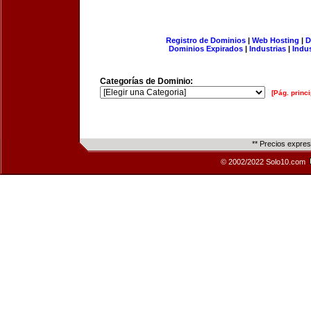
Registro de Dominios
|
Web Hosting
|
D
Dominios Expirados
|
Industrias
|
Indu
Categorías de Dominio:
[Pág. princi
** Precios expre
© 2002/2022 Solo10.com