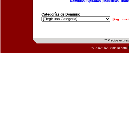
Dominios Expirados
|
Industrias
|
Indu
Categorías de Dominio:
[Pág. princi
** Precios expre
© 2002/2022 Solo10.com