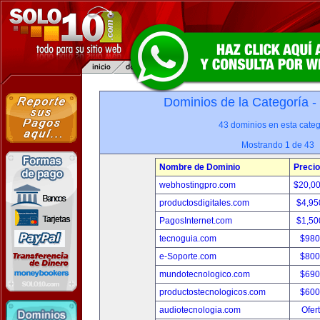
Dominios de la Categoría -
43 dominios en esta categ
Mostrando 1 de 43
Nombre de Dominio
Precio
webhostingpro.com
$20,0
productosdigitales.com
$4,95
PagosInternet.com
$1,50
tecnoguia.com
$980
e-Soporte.com
$800
mundotecnologico.com
$690
productostecnologicos.com
$600
audiotecnologia.com
Ofer