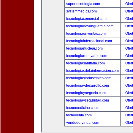
supertecnologia.com
Ofer
systemmedics.com
Ofer
tecnologiacomercial.com
Ofer
tecnologiadevanguardia.com
Ofer
tecnologiaenventas.com
Ofer
tecnologiainternacional.com
Ofer
tecnologianuclear.com
Ofer
tecnologiarenovable.com
Ofer
tecnologiasanitaria.com
Ofer
tecnologiasdelainformacion.com
Ofer
tecnologiasindustriales.com
Ofer
tecnologiaydesarrollo.com
Ofer
tecnologiaynegocio.com
Ofer
tecnologiayseguridad.com
Ofer
tecnomedicina.com
Ofer
tecnoventa.com
Ofer
vendedorvirtual.com
Ofer