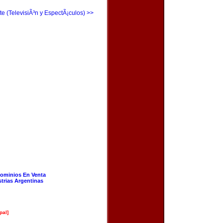
te (TelevisiÃ³n y EspectÃ¡culos) >>
ominios En Venta
strias Argentinas
pal]