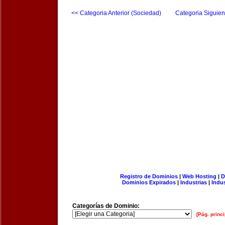
<< Categoria Anterior (Sociedad)
Categoria Siguien
Registro de Dominios
|
Web Hosting
|
D
Dominios Expirados
|
Industrias
|
Indu
Categorías de Dominio:
[Pág. princi