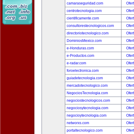
camaraseguridad.com
Ofer
centrotecnologia.com
Ofer
cientificamente.com
Ofer
consultorestecnologicos.com
Ofer
directoriotecnologico.com
Ofer
DominiosMexico.com
Ofer
e-Honduras.com
Ofer
e-Productos.com
Ofer
e-radar.com
Ofer
foroelectronica.com
Ofer
guiadetecnologia.com
Ofer
mercadotecnologico.com
Ofer
NegociosTecnologia.com
Ofer
negociostecnologicos.com
Ofer
negociosytecnologia.com
Ofer
negocioytecnologia.com
Ofer
networxs.com
Ofer
portaltecnologico.com
Ofer